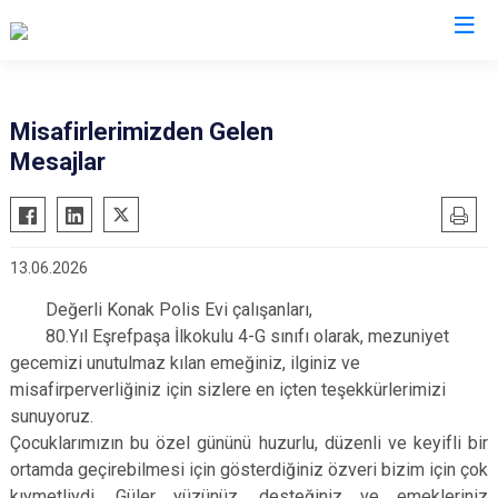
Misafirlerimizden Gelen
Mesajlar
13.06.2026
Değerli Konak Polis Evi çalışanları,
80.Yıl Eşrefpaşa İlkokulu 4-G sınıfı olarak, mezuniyet
gecemizi unutulmaz kılan emeğiniz, ilginiz ve
misafirperverliğiniz için sizlere en içten teşekkürlerimizi
sunuyoruz.
Çocuklarımızın bu özel gününü huzurlu, düzenli ve keyifli bir
ortamda geçirebilmesi için gösterdiğiniz özveri bizim için çok
kıymetliydi. Güler yüzünüz, desteğiniz ve emekleriniz