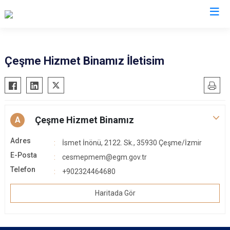
Çeşme Hizmet Binamız İletisim
Çeşme Hizmet Binamız
A
Adres
İsmet İnönü, 2122. Sk., 35930 Çeşme/İzmir
E-Posta
cesmepmem@egm.gov.tr
Telefon
+902324464680
Haritada Gör