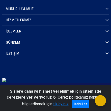
MÜDÜRLÜĞÜMÜZ
HİZMETLERİMİZ
İŞLEMLER
GÜNDEM
İLETİŞİM
© 2026 İzmir Polis Moral Eğitim Merkezi Müdürlüğü
Sizlere daha iyi hizmet verebilmek için sitemizde
çerezlere yer veriyoruz
🍪 Çerez politikamız hakkında
bilgi edinmek için
tıklayınız
Kabul et